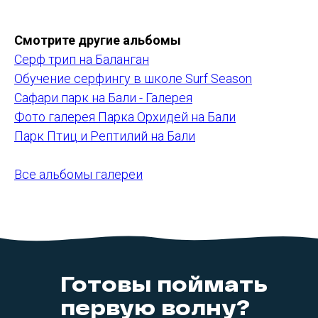
Смотрите другие альбомы
Серф трип на Баланган
Обучение серфингу в школе Surf Season
Сафари парк на Бали - Галерея
Фото галерея Парка Орхидей на Бали
Парк Птиц и Рептилий на Бали
Все альбомы галереи
Готовы поймать
первую волну?