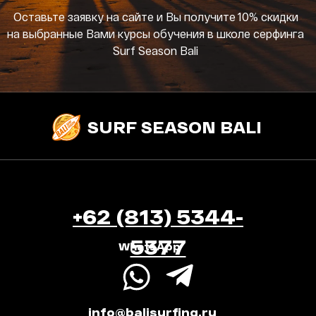
Оставьте заявку на сайте и Вы получите 10% скидки
на выбранные Вами курсы обучения в школе серфинга
Surf Season Bali
SURF SEASON BALI
+62 (813) 5344-
5377
WhatsApp
info@balisurfing.ru