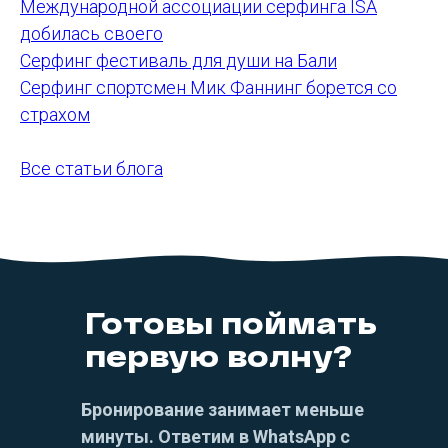
Международной ассоциации серфинга ISA
добилась своего
Серфинг фестиваль для души на Бали
Серфинг спортсмен Мик Фаннинг борется со
страхом
Все статьи блога
Готовы поймать
первую волну?
Бронирование занимает меньше
минуты. Ответим в WhatsApp с