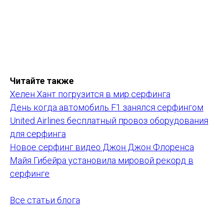
Читайте также
Хелен Хант погрузится в мир серфинга
День когда автомобиль F1 занялся серфингом
United Airlines бесплатный провоз оборудования
для серфинга
Новое серфинг видео Джон Джон Флоренса
Майя Гибейра установила мировой рекорд в
серфинге
Все статьи блога