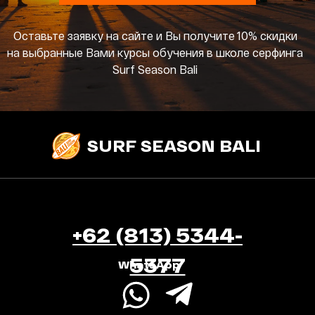
Оставьте заявку на сайте и Вы получите 10% скидки
на выбранные Вами курсы обучения в школе серфинга
Surf Season Bali
SURF SEASON BALI
+62 (813) 5344-
5377
WhatsApp