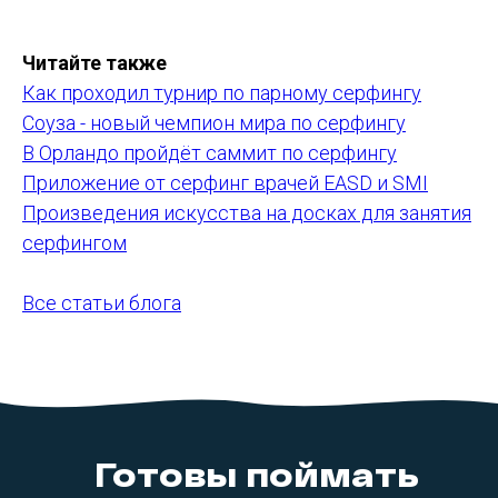
Читайте также
Как проходил турнир по парному серфингу
Соуза - новый чемпион мира по серфингу
В Орландо пройдёт саммит по серфингу
Приложение от серфинг врачей EASD и SMI
Произведения искусства на досках для занятия
серфингом
Все статьи блога
Готовы поймать