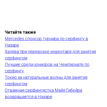
Читайте также
Mercedes спонсор турнира по серфингу в
Назаре
Халява при перевозке инвентаря для занятия
серфингом
Лучшие среди юниоров на Чемпионате по
серфингу
Токио за натуральные волны для занятия
серфингом
Отважная серфингистка Майя Гибейра
возвращается в Назаре