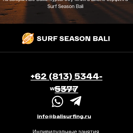
Surf Season Bali
SURF SEASON BALI
+62 (813) 5344-
5377
WhatsApp
info@balisurfing.ru
Индивидуальные занятия