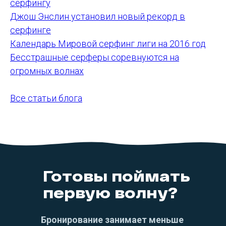
серфингу
Джош Энслин установил новый рекорд в
серфинге
Календарь Мировой серфинг лиги на 2016 год
Бесстрашные серферы соревнуются на
огромных волнах
Все статьи блога
Готовы поймать
первую волну?
Бронирование занимает меньше